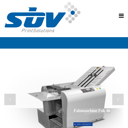
Falzmaschine Fok 46
Vollautomatische und programmierbare
Tischfalzmaschine bis DIN A3
▶ ZUM ANGEBOT