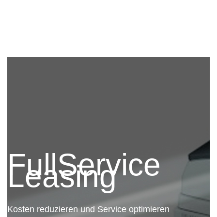
FullService
Leasing
Kosten reduzieren und Service optimieren