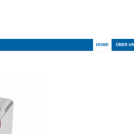
HOME
ÜBER U