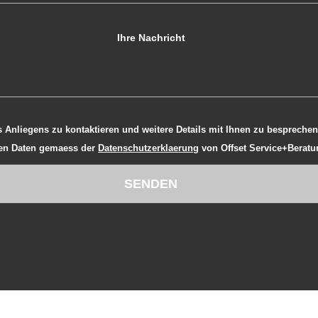
em Klick auf "Senden" sind Sie mit der
nen Daten gemaess der
Datenschutzerklaerung
von Offset Service+Beratu
SENDEN